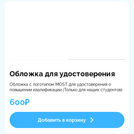
стоимость подарка, а мы впишем её в сертификат.
Для заказа сертификата
с открытой суммой
,
обратитесь к нашим менеджерам.
Как применить сертификат?
После того, как выбран подходящий продукт на сайте
института, обладателю сертификата достаточно в
любом из мессенджеров написать администратору.
Сообщить, что получил сертификат на такую-то сумму,
и указать его номер
Обложка для удостоверения
Обложка с логотипом MOST для удостоверения о
повышении квалификации (Только для наших студентов)
600₽
Добавить в корзину