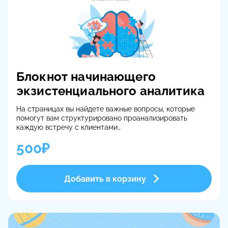
Блокнот начинающего
экзистенциального аналитика
На страницах вы найдете важные вопросы, которые
помогут вам структурировано проанализировать
каждую встречу с клиентами
500₽
Блокнот является методическим пособием по
отработке навыков
Как получить блокнот?
Добавить в корзину
1. Самовывоз
ул. Селезневская, д. 11А/к2, кабинет 417
2. Связаться с нашим администратором Еленой для
уточнения способа и стоимости доставки
+7-985-054-46-64 или в чат-боте справа