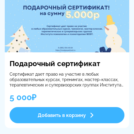
Подарочный сертификат
Сертификат дает право на участие в любых
образовательных курсах, тренингах, мастер-классах,
терапевтических и супервизорских группах Института
психологии и психотерапии MOST.
5 000₽
Купить подарочный сертификат можно
онлайн
.
Документ высылается в электронном виде.
Добавить в корзину
Любой номинал
Чтобы вы могли выбирать, мы сделали сертификаты с
разными номиналами: 2500, 5000, 10000 рублей А
также с открытой суммой: вы можете сами назначить