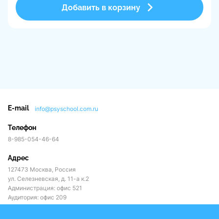
то через очень короткое время ситуация меняется.
Добавить в корзину
Фиксировать данные
о терапевтических случаях становится просто
необходимым, чтобы не терять нить происходящего и
обеспечивать глубокую и безопасную супервизорскую
практику.
Но, на самом деле, актуальность ведения записей —
личное дело каждого практикующего супервизора.
Анализ супервизорской сессии обязателен для каждого
специалиста. Он помогает структурировать
информацию кейса, зафиксировать личностные
E-mail
info@psyschool.com.ru
особенности клиента в представлении терапевта,
ухватить детали, паузы, запечатлеть феноменологию
Телефон
кейса, воспроизвести структуру личности клиента,
8-985-054-46-64
обнаружить чувства и эмоции в клиент-
терапевтическом альянсе супервизанта, и конечно,
Адрес
заметить собственные переживания.
127473 Москва, Россия
А что еще?
ул. Селезневская, д. 11-а к.2
• Зафиксировать значимые факты кейса.
Администрация: офис 521
• Отследить динамику клиент-терапевтического
Аудитория: офис 209
альянса
супервизанта.
Реквизиты