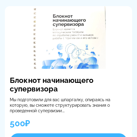
Блокнот начинающего
супервизора
Мы подготовили для вас шпаргалку, опираясь на
которую, вы сможете структурировать знания о
проведенной супервизии.
500₽
Каждый супервизор рано или поздно начинает свою
практику. И, если по началу терапевтов-клиентов
немного и кажется, что можно запомнить о каждом всё,