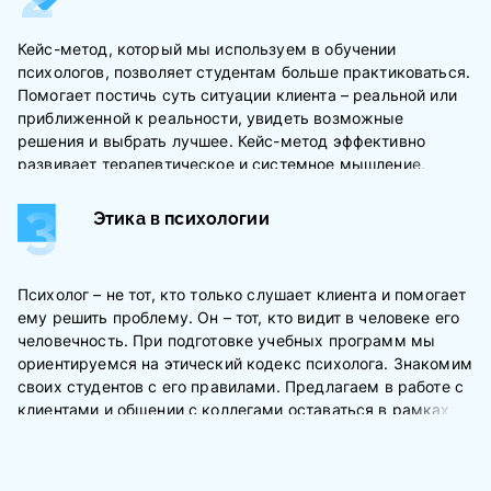
исследованиях
Кейс-метод, который мы используем в обучении
Предлагаем только проверенные методы, работающие
психологов, позволяет студентам больше практиковаться.
без негативных последствий. Готовим учебные
Помогает постичь суть ситуации клиента – реальной или
программы, опираясь на запросы практикующих
приближенной к реальности, увидеть возможные
психологов и наших студентов. Помогаем слушателям
решения и выбрать лучшее. Кейс-метод эффективно
научиться ориентироваться в клиентских запросах,
развивает терапевтическое и системное мышление,
тактично «подсвечиваем» проблемные места и «слепые
позволяет сразу же применять знания на практике
зоны» в работе с клиентами.
Этика в психологии
Психотерапевтическая компетентность
формируется на разных этапах проработки
кейса:
Психолог – не тот, кто только слушает клиента и помогает
выбор кейса под конкретный запрос
ему решить проблему. Он – тот, кто видит в человеке его
человечность. При подготовке учебных программ мы
анализ каждого этапа ситуации
ориентируемся на этический кодекс психолога. Знакомим
выбор стратегии работы с ситуацией
своих студентов с его правилами. Предлагаем в работе с
ассимиляция полученного опыта через соотнесение с
клиентами и общении с коллегами оставаться в рамках
собственным
этой морально-нравственной парадигмы