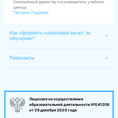
Генеральный директор и руководитель учебного
центра:
Татьяна Руданец
Как оформить налоговый вычет за
обучение?
Документы:
Как оформить налоговый вычет за
Реквизиты
обучение?
Название: ООО "ВЫСШАЯ ПСИХОЛОГИЧЕСКАЯ
ШКОЛА" ИНН: 7707443296 КПП: 770701001 ОГРН:
1207700340935 Юр.Адрес: 127473 ГОРОД
МОСКВА УЛ. СЕЛЕЗНЕВСКАЯ Д. 11А СТР. 2 Э 5 ПОМ
I К No31 ОФ No521:
Лицензия на осуществление
образовательной деятельности №041208
от 28 декабря 2020 года